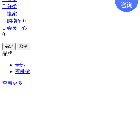
󰀂
分类
󰀃
搜索
󰀄
购物车
0
󰀅
会员中心
0
确定
取消
品牌
全部
蜜桃馆
查看更多