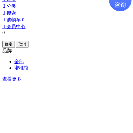
󰀂
分类
󰀃
搜索
󰀄
购物车
0
󰀅
会员中心
0
确定
取消
品牌
全部
蜜桃馆
查看更多